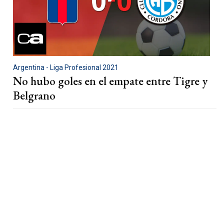
Argentina - Liga Profesional 2021
No hubo goles en el empate entre Tigre y
Belgrano