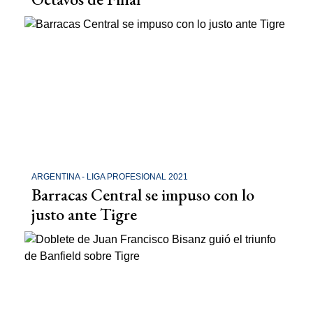
ARGENTINA - LIGA PROFESIONAL 2021
Barracas Central se impuso con lo
justo ante Tigre