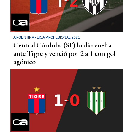
ARGENTINA - LIGA PROFESIONAL 2021
Central Córdoba (SE) lo dio vuelta
ante Tigre y venció por 2 a 1 con gol
agónico