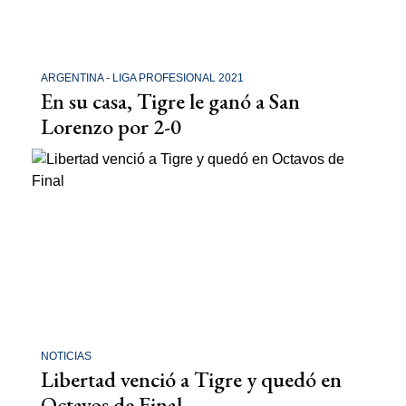
ARGENTINA - LIGA PROFESIONAL 2021
En su casa, Tigre le ganó a San
Lorenzo por 2-0
NOTICIAS
Libertad venció a Tigre y quedó en
Octavos de Final