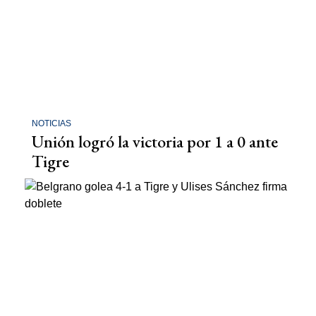
NOTICIAS
Unión logró la victoria por 1 a 0 ante
Tigre