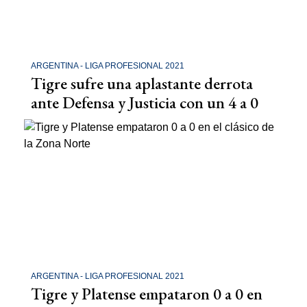
ARGENTINA - LIGA PROFESIONAL 2021
Tigre sufre una aplastante derrota
ante Defensa y Justicia con un 4 a 0
ARGENTINA - LIGA PROFESIONAL 2021
Tigre y Platense empataron 0 a 0 en