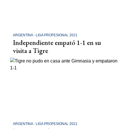
ARGENTINA - LIGA PROFESIONAL 2021
Independiente empató 1-1 en su
visita a Tigre
ARGENTINA - LIGA PROFESIONAL 2021