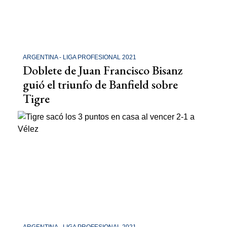
ARGENTINA - LIGA PROFESIONAL 2021
Doblete de Juan Francisco Bisanz
guió el triunfo de Banfield sobre
Tigre