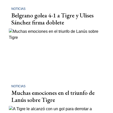
NOTICIAS
Belgrano golea 4-1 a Tigre y Ulises
Sánchez firma doblete
NOTICIAS
Muchas emociones en el triunfo de
Lanús sobre Tigre