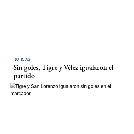
NOTICIAS
Sin goles, Tigre y Vélez igualaron el
partido