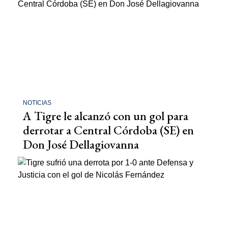
NOTICIAS
A Tigre le alcanzó con un gol para
derrotar a Central Córdoba (SE) en
Don José Dellagiovanna