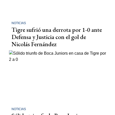
NOTICIAS
Tigre sufrió una derrota por 1-0 ante
Defensa y Justicia con el gol de
Nicolás Fernández
NOTICIAS