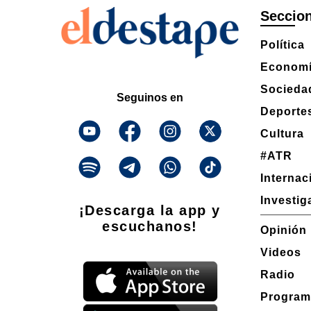
Seccio
Política
Econom
Socieda
Seguinos en
Deporte
Cultura
#ATR
Internac
Investig
¡Descarga la app y
escuchanos!
Opinión
Videos
Radio
Program