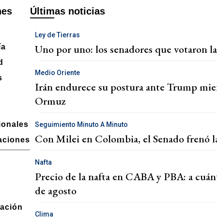
nes
Últimas noticias
Ley de Tierras
Uno por uno: los senadores que votaron l
ía
d
Medio Oriente
s
Irán endurece su postura ante Trump mient
Ormuz
ionales
Seguimiento Minuto A Minuto
Con Milei en Colombia, el Senado frenó l
aciones
Nafta
Precio de la nafta en CABA y PBA: a cuán
de agosto
ación
Clima