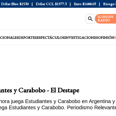
ólar Blue
$1530
Dólar CCL
$1577.3
Euro
$1688.03
Riesgo Pa
EL DESTAPE
RADIO
CIONALES
DEPORTES
ESPECTÁCULOS
INVESTIGACIONES
OPINIÓN
antes y Carabobo - El Destape
hora juega Estudiantes y Carabobo en Argentina y 
uega Estudiantes y Carabobo. Periodismo Relevant