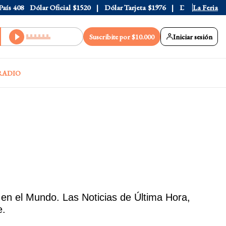
ís
408
Dólar Oficial
$1520
Dólar Tarjeta
$1976
Dólar Blue
La Feria
$153
Suscribite por $10.000
Iniciar sesión
RADIO
en el Mundo. Las Noticias de Última Hora,
e.