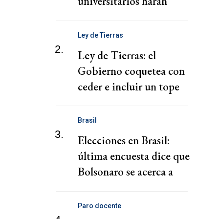
universitarios harán
clases públicas
Ley de Tierras
2.
Ley de Tierras: el
Gobierno coquetea con
ceder e incluir un tope
por provincia
Brasil
3.
Elecciones en Brasil:
última encuesta dice que
Bolsonaro se acerca a
Lula
Paro docente