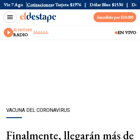
r Oficial
Vie 7 Ago
$1520
Cotizaciones
Dólar Tarjeta
$1976
Dólar Blue
$1530
Dólar 
Suscribite por $10.000
EL DESTAPE
EN VIVO
RADIO
VACUNA DEL CORONAVIRUS
Finalmente, llegarán más de