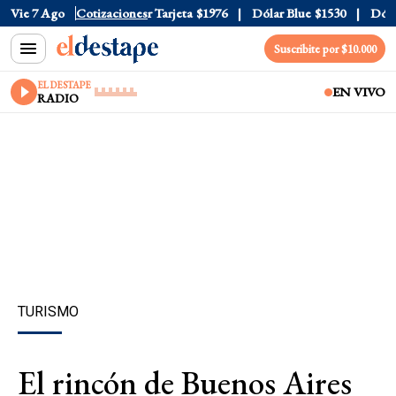
 Oficial
Vie 7 Ago
$1520
Cotizaciones
Dólar Tarjeta
$1976
Dólar Blue
$1530
Dólar 
Suscribite por $10.000
EL DESTAPE
EN VIVO
RADIO
TURISMO
El rincón de Buenos Aires