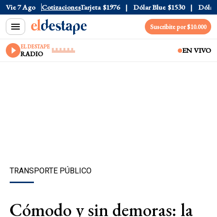
ficial
Vie 7 Ago
$1520
Cotizaciones
Dólar Tarjeta
$1976
Dólar Blue
$1530
Dólar CC
Suscribite por $10.000
EL DESTAPE
EN VIVO
RADIO
TRANSPORTE PÚBLICO
Cómodo y sin demoras: la