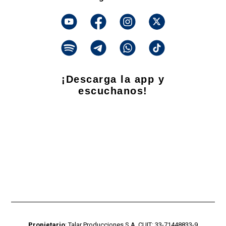
¡Descarga la app y
escuchanos!
Propietario
: Talar Producciones S.A. CUIT: 33-71448833-9