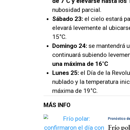
de 7°C y elevarse hasta los
nubosidad parcial.
Sábado 23:
el cielo estará p
elevará levemente al ubicars
15°C.
Domingo 24:
se mantendrá u
continuará subiendo levemen
una máxima de 16°C
Lunes 25:
el Día de la Revol
nublado y la temperatura inic
máxima de 19°C.
MÁS INFO
Pronóstico d
Frío po