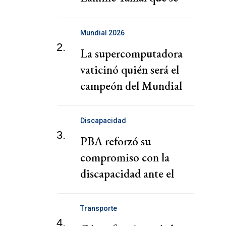
viralizó
Mundial 2026
2.
La supercomputadora
vaticinó quién será el
campeón del Mundial
Discapacidad
3.
PBA reforzó su
compromiso con la
discapacidad ante el
retroceso de políticas
nacionales
Transporte
4.