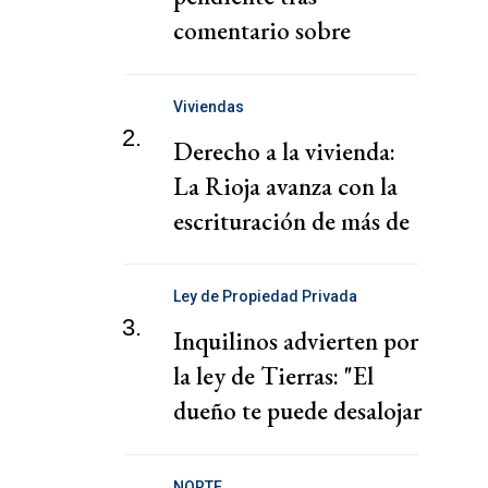
comentario sobre
"chantaje" del presidente
de la Federación Jordana
Viviendas
2.
Derecho a la vivienda:
La Rioja avanza con la
escrituración de más de
220 familias
Ley de Propiedad Privada
3.
Inquilinos advierten por
la ley de Tierras: "El
dueño te puede desalojar
en 72 horas"
NORTE