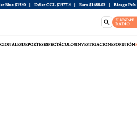
Blue
$1530
Dólar CCL
$1577.3
Euro
$1688.03
Riesgo País
40
EL DESTAPE
RADIO
CIONALES
DEPORTES
ESPECTÁCULOS
INVESTIGACIONES
OPINIÓN