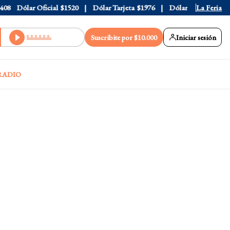
8
Dólar Oficial
$1520
Dólar Tarjeta
$1976
Dólar Blue
$1530
La Feria
Suscribite por $10.000
Iniciar sesión
RADIO