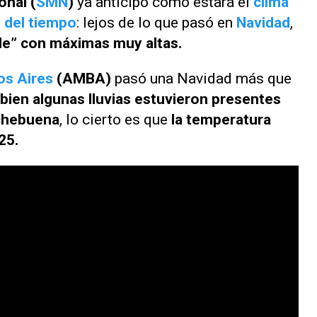
onal (
SMN
)
ya anticipó cómo estará el
clima
 del tiempo
: lejos de lo que pasó en
Navidad
,
ble” con máximas muy altas.
s Aires
(AMBA)
pasó una Navidad más que
 bien algunas lluvias estuvieron presentes
ochebuena
, lo cierto es que
la temperatura
25.