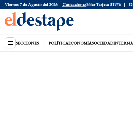
Viernes 7 de Agosto del 2026
Dólar Oficial
$1520
Cotizaciones
Dólar Tarjeta
$1976
Dólar
SECCIONES
POLÍTICA
ECONOMÍA
SOCIEDAD
INTERNA