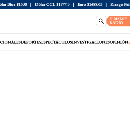
 Blue
$1530
Dólar CCL
$1577.3
Euro
$1688.03
Riesgo País
40
EL DESTAPE
RADIO
CIONALES
DEPORTES
ESPECTÁCULOS
INVESTIGACIONES
OPINIÓN