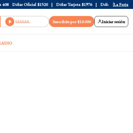
8
Dólar Oficial
$1520
Dólar Tarjeta
$1976
Dólar Blue
La Feria
$1530
Suscribite por $10.000
Iniciar sesión
RADIO