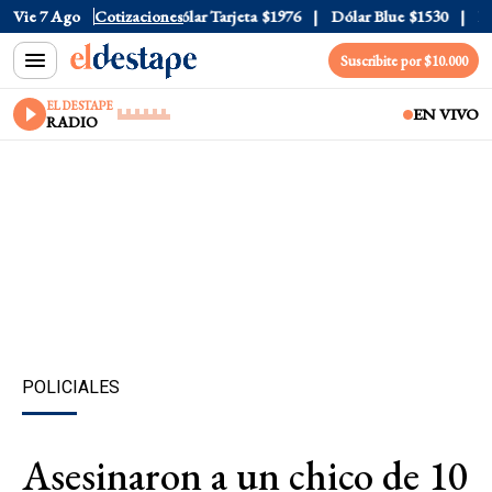
lar Oficial
Vie 7 Ago
$1520
Cotizaciones
Dólar Tarjeta
$1976
Dólar Blue
$1530
Dóla
Suscribite por $10.000
EL DESTAPE
EN VIVO
RADIO
POLICIALES
Asesinaron a un chico de 10