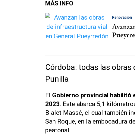
MÁS INFO
Renovación
Avanzan 
Pueyrr
Córdoba: todas las obras q
Punilla
El
Gobierno provincial habilitó 
2023
. Este abarca 5,1 kilómetro
Bialet Massé, el cual también i
San Roque, en la embocadura del
peatonal.