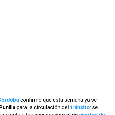
Córdoba
confirmó que esta semana ya se
Punilla
para la circulación del
tránsito
: se
á no solo a los vecinos
sino a los
cientos de