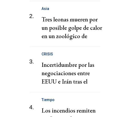
Asia
2.
Tres leonas mueren por
un posible golpe de calor
en un zoológico de
Tokio
CRISIS
3.
Incertidumbre por las
negociaciones entre
EEUU e Irán tras el
ataque a un buque
Tiempo
4.
Los incendios remiten