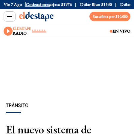
ficial
Vie 7 Ago
$1520
Cotizaciones
Dólar Tarjeta
$1976
Dólar Blue
$1530
Dólar CC
Suscribite por $10.000
EL DESTAPE
EN VIVO
RADIO
TRÁNSITO
El nuevo sistema de