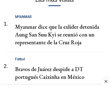
MYANMAR
1.
Myanmar dice que la exlíder detenida
Aung San Suu Kyi se reunió con un
representante de la Cruz Roja
Fútbol
2.
Bravos de Juárez despide a DT
portugués Caixinha en México
Crisis Económica
3.
El bolsillo sin margen: salir a comer ya