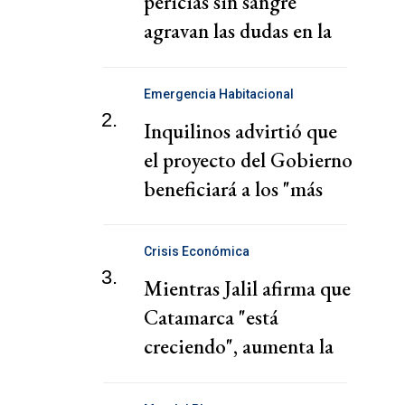
pericias sin sangre
agravan las dudas en la
investigación
Emergencia Habitacional
2.
Inquilinos advirtió que
el proyecto del Gobierno
beneficiará a los "más
poderosos"
Crisis Económica
3.
Mientras Jalil afirma que
Catamarca "está
creciendo", aumenta la
morosidad y cae el
empleo