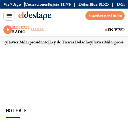
ficial
Vie 7 Ago
$1520
Cotizaciones
Dólar Tarjeta
$1976
Dólar Blue
$1525
Dólar CC
Suscribite por $10.000
EL DESTAPE
EN VIVO
RADIO
hoy
Javier Milei presidente
Ley de Tierras
Dólar hoy
Javier Milei presiden
HOT SALE