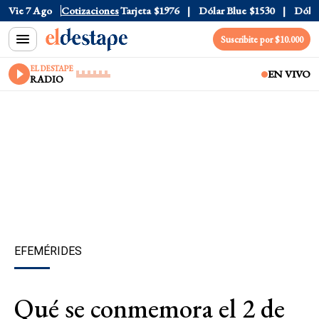
ficial
Vie 7 Ago
$1520
Cotizaciones
Dólar Tarjeta
$1976
Dólar Blue
$1530
Dólar CC
Suscribite por $10.000
EL DESTAPE
EN VIVO
RADIO
EFEMÉRIDES
Qué se conmemora el 2 de