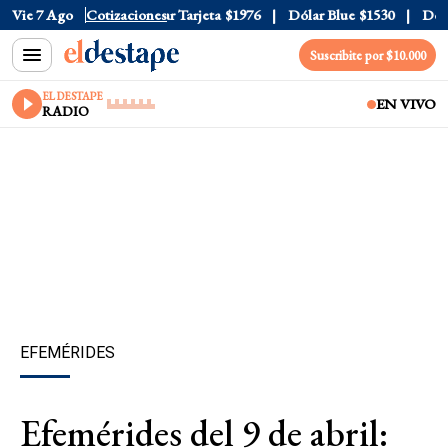
 Oficial
Vie 7 Ago
$1520
Cotizaciones
Dólar Tarjeta
$1976
Dólar Blue
$1530
Dólar 
Suscribite por $10.000
EL DESTAPE
EN VIVO
RADIO
EFEMÉRIDES
Efemérides del 9 de abril: