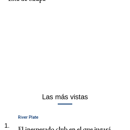
Las más vistas
River Plate
1.
El inesperado club en el que jugará