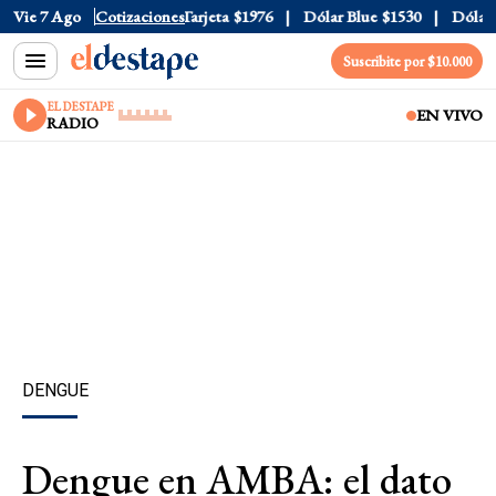
ficial
Vie 7 Ago
$1520
Cotizaciones
Dólar Tarjeta
$1976
Dólar Blue
$1530
Dólar CC
Suscribite por $10.000
EL DESTAPE
EN VIVO
RADIO
DENGUE
Dengue en AMBA: el dato