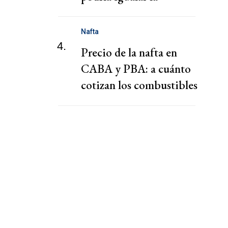
potencia de Mythos,
según el FT
Nafta
4.
Precio de la nafta en
CABA y PBA: a cuánto
cotizan los combustibles
hoy viernes 7 de agosto