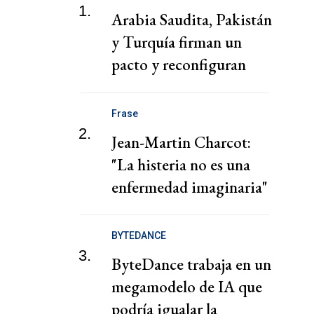
1.
Arabia Saudita, Pakistán
y Turquía firman un
pacto y reconfiguran
tablero de Medio
Oriente
Frase
2.
Jean-Martin Charcot:
"La histeria no es una
enfermedad imaginaria"
BYTEDANCE
3.
ByteDance trabaja en un
megamodelo de IA que
podría igualar la