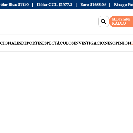
 Blue
$1530
Dólar CCL
$1577.3
Euro
$1688.03
Riesgo País
4
EL DESTAPE
RADIO
CIONALES
DEPORTES
ESPECTÁCULOS
INVESTIGACIONES
OPINIÓN