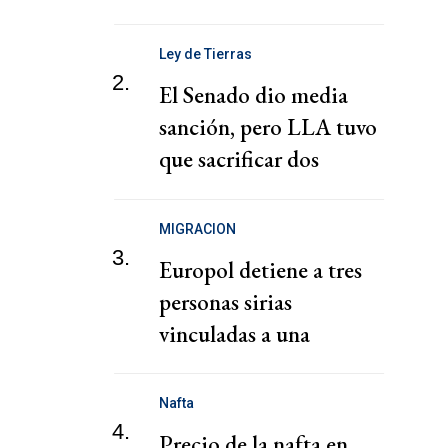
Ley de Tierras
2.
El Senado dio media
sanción, pero LLA tuvo
que sacrificar dos
capítulos claves
MIGRACION
3.
Europol detiene a tres
personas sirias
vinculadas a una
presunta red de tráfico
de migrantes
Nafta
4.
Precio de la nafta en