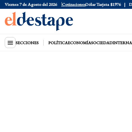
Viernes 7 de Agosto del 2026
Dólar Oficial
$1520
Cotizaciones
Dólar Tarjeta
$1976
Dólar
SECCIONES
POLÍTICA
ECONOMÍA
SOCIEDAD
INTERNA