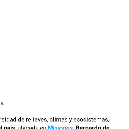
na.
ersidad de relieves, climas y ecosistemas,
l país
, ubicada en
Misiones
.
Bernardo de