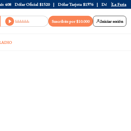
408
Dólar Oficial
$1520
Dólar Tarjeta
$1976
Dólar Blue
La Feria
$1530
Suscribite por $10.000
Iniciar sesión
RADIO