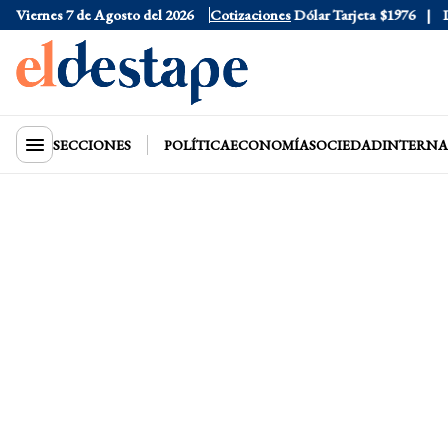
Viernes 7 de Agosto del 2026
Dólar Oficial
$1520
Cotizaciones
Dólar Tarjeta
$1976
Dóla
SECCIONES
POLÍTICA
ECONOMÍA
SOCIEDAD
INTERNA