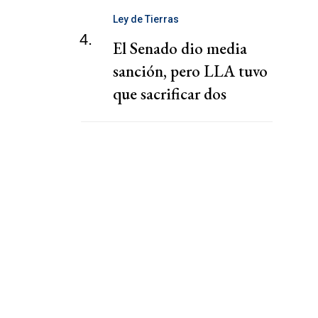
Ley de Tierras
4.
El Senado dio media
sanción, pero LLA tuvo
que sacrificar dos
capítulos claves