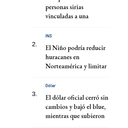
personas sirias
vinculadas a una
presunta red de tráfico
de migrantes
INS
2.
El Niño podría reducir
huracanes en
Norteamérica y limitar
pérdidas, dice el CEO de
Zurich
Dólar
3.
El dólar oficial cerró sin
cambios y bajó el blue,
mientras que subieron
los financieros