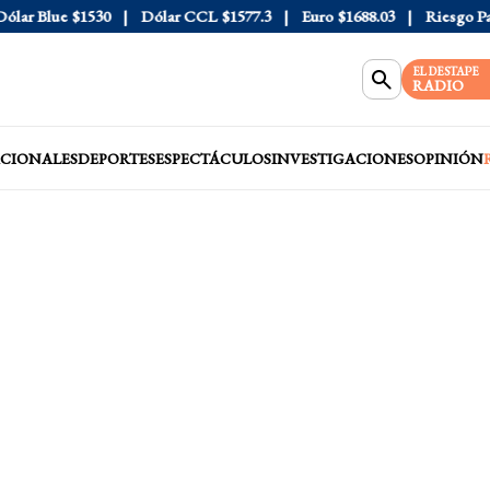
r Blue
$1530
Dólar CCL
$1577.3
Euro
$1688.03
Riesgo País
EL DESTAPE
RADIO
CIONALES
DEPORTES
ESPECTÁCULOS
INVESTIGACIONES
OPINIÓN