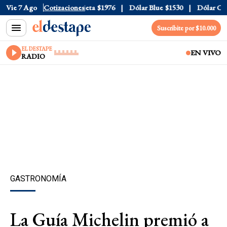
ial
Vie 7 Ago
$1520
Dólar Tarjeta
Cotizaciones
$1976
Dólar Blue
$1530
Dólar CCL
Suscribite por $10.000
EL DESTAPE
EN VIVO
RADIO
GASTRONOMÍA
La Guía Michelin premió a