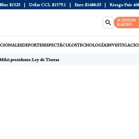
e
$1525
Dólar CCL
$1579.1
Euro
$1688.03
Riesgo País
408
D
EL DESTAPE
RADIO
CIONALES
DEPORTES
ESPECTÁCULOS
TECNOLOGÍA
INVESTIGACIO
Milei presidente
Ley de Tierras