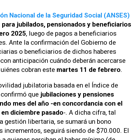
ón Nacional de la Seguridad Social
(ANSES)
 para jubilados, pensionados y beneficiarios
rero 2025
, luego de pagos a beneficiarios
es. Ante la confirmación del Gobierno de
ciarias o beneficiarios de dichos haberes
 con anticipación cuándo deberán acercarse
quiénes cobran este
martes 11 de febrero
.
ilidad jubilatoria basada en el Índice de
e confirmó que
jubilaciones y pensiones
ndo mes del año -en concordancia con el
 en diciembre pasado
-. A dicha cifra, tal
a gestión libertaria, se sumará un bono
os incrementos, seguirá siendo de $70.000. El
 a quienes perciban el haber mínimo (de