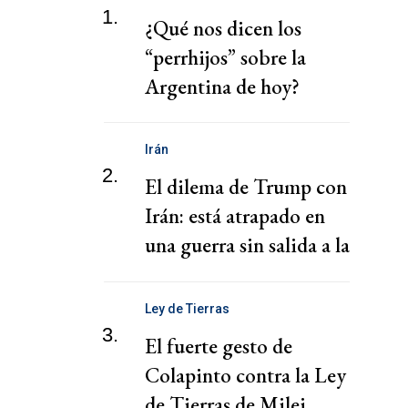
1.
¿Qué nos dicen los
“perrhijos” sobre la
Argentina de hoy?
Irán
2.
El dilema de Trump con
Irán: está atrapado en
una guerra sin salida a la
vista
Ley de Tierras
3.
El fuerte gesto de
Colapinto contra la Ley
de Tierras de Milei