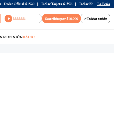
ólar Oficial
$1520
Dólar Tarjeta
$1976
Dólar Blue
$1525
La Feria
Dól
Suscribite por $10.000
Iniciar sesión
NES
OPINIÓN
RADIO