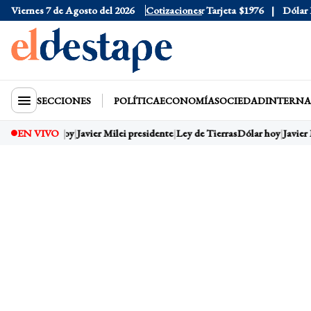
Viernes 7 de Agosto del 2026
Dólar Oficial
$1520
Cotizaciones
Dólar Tarjeta
$1976
Dólar Blu
SECCIONES
POLÍTICA
ECONOMÍA
SOCIEDAD
INTERNA
EN VIVO
Dólar hoy
Javier Milei presidente
Ley de Tierras
Dólar hoy
Javier 