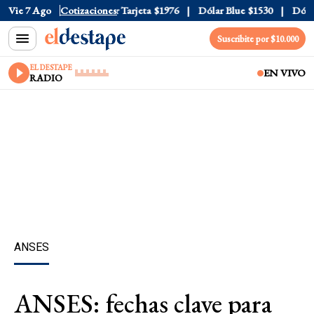
Oficial
Vie 7 Ago
$1520
Cotizaciones
Dólar Tarjeta
$1976
Dólar Blue
$1530
Dólar C
Suscribite por $10.000
EL DESTAPE
EN VIVO
RADIO
ANSES
ANSES: fechas clave para