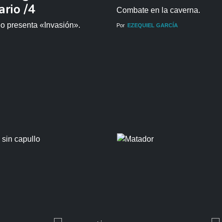
rio /4
Combate en la caverna.
io presenta «Invasión».
Por
EZEQUIEL GARCÍA