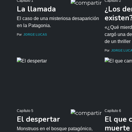
Capítulo 1
Capítulo 2
La llamada
¿Los de
existen
El caso de una misteriosa desaparición
en la Patagonia.
«¿Qué mierda
cargó una de
Por
JORGE LUCAS
de un thrille
Por
JORGE LUC
Capítulo 5
Capítulo 6
El despertar
El que 
muerte
Monstruos en el bosque patagónico,