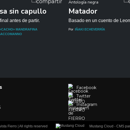
Antología negra
sa sin capullo
Matador
inal antes de partir.
Basado en un cuento de Leon
«CACHO» MANDRAFINA
Por
IÑAKI ECHEVERRÍA
SACCOMANNO
s
Facebook
Twitter
Instagram
S
ta Fierro | All rights reserved
Mustang Cloud - CMS para