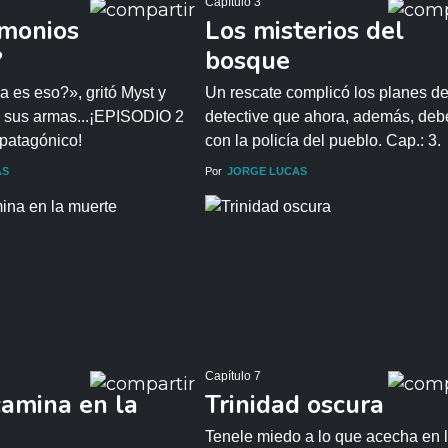
Capítulo 3
monios
Los misterios del
?
bosque
 es eso?», gritó Myst y
Un rescate complicó los planes de
 sus armas...¡EPISODIO 2
detective que ahora, además, debe
r patagónico!
con la policía del pueblo. Cap.: 3.
AS
Por
JORGE LUCAS
Capítulo 7
camina en la
Trinidad oscura
Tenele miedo a lo que acecha en 