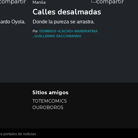
Manila
Ant
Calles desalmadas
R
es
ardo Oyola.
Donde la pureza se arrastra.
Bas
Por
DOMINGO «CACHO» MANDRAFINA
GUILLERMO SACCOMANNO
Por
Sitios amigos
TOTEMCOMICS
OUROBOROS
 portales de noticias