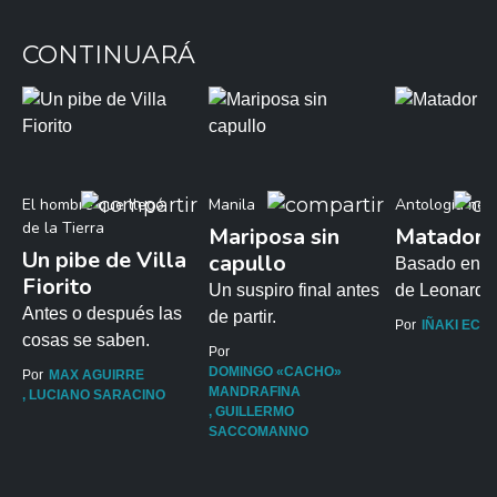
CONTINUARÁ
El hombre que llegó
Manila
Antología neg
de la Tierra
Mariposa sin
Matador
Un pibe de Villa
capullo
Basado en u
Fiorito
Un suspiro final antes
de Leonardo
Antes o después las
de partir.
Por
IÑAKI ECH
cosas se saben.
Por
DOMINGO «CACHO»
Por
MAX AGUIRRE
MANDRAFINA
LUCIANO SARACINO
GUILLERMO
SACCOMANNO