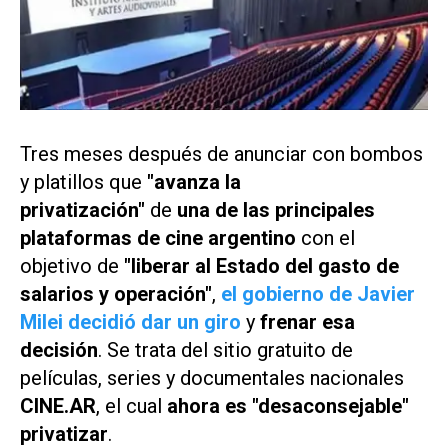
Tres meses después de anunciar con bombos
y platillos que
"avanza la
privatización"
de
una de las principales
plataformas de cine argentino
con el
objetivo de
"liberar al Estado del gasto de
salarios y operación"
,
el gobierno de Javier
Milei decidió dar un giro
y
frenar esa
decisión
. Se trata del sitio gratuito de
películas, series y documentales nacionales
CINE.AR
, el cual
ahora es "desaconsejable"
privatizar
.