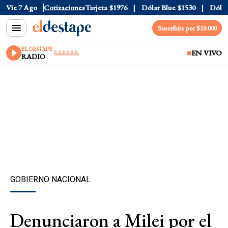
Oficial
Vie 7 Ago
$1520
Cotizaciones
Dólar Tarjeta
$1976
Dólar Blue
$1530
Dólar C
Suscribite por $10.000
EL DESTAPE
EN VIVO
RADIO
GOBIERNO NACIONAL
Denunciaron a Milei por el