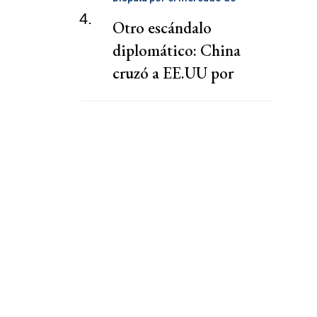
telecomunicaciones
4.
Otro escándalo
diplomático: China
cruzó a EE.UU por
presionar a una
cooperativa Argentina