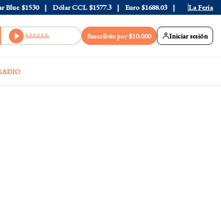
lue
$1530
Dólar CCL
$1577.3
Euro
$1688.03
Riesgo País
La Feria
408
Suscribite por $10.000
Iniciar sesión
RADIO