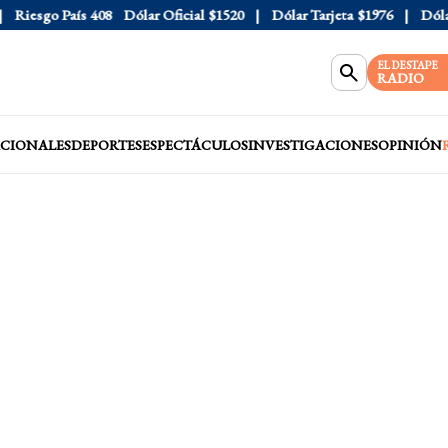
iesgo País
408
Dólar Oficial
$1520
Dólar Tarjeta
$1976
Dólar B
EL DESTAPE
RADIO
CIONALES
DEPORTES
ESPECTÁCULOS
INVESTIGACIONES
OPINIÓN