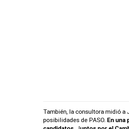
También, la consultora
midió a 
posibilidades de PASO.
En una 
candidatos,
J
untos por el Camb