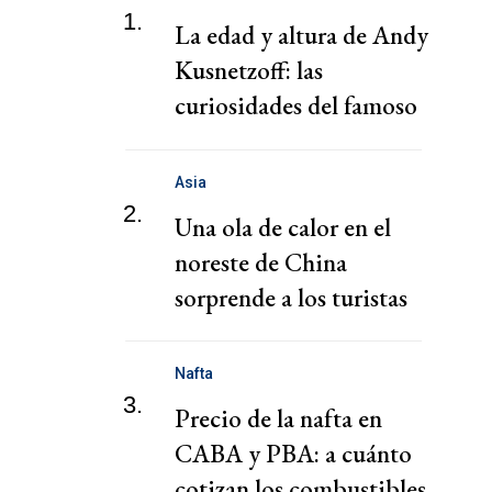
1.
La edad y altura de Andy
Kusnetzoff: las
curiosidades del famoso
conductor
Asia
2.
Una ola de calor en el
noreste de China
sorprende a los turistas
que buscaban un tiempo
más fresco
Nafta
3.
Precio de la nafta en
CABA y PBA: a cuánto
cotizan los combustibles