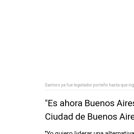
Santoro ya fue legislador porteño hasta que in
"Es ahora Buenos Aires
Ciudad de Buenos Air
"Yo quiero liderar una alternati