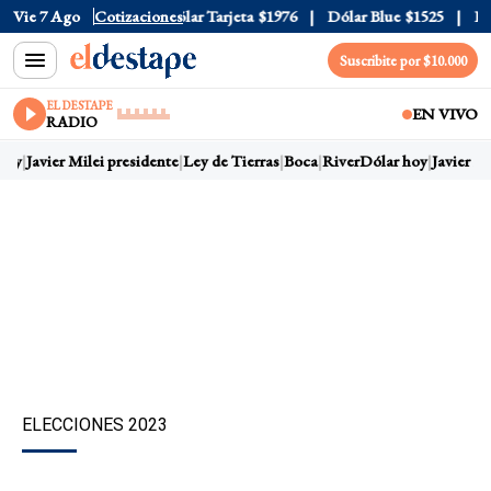
lar Oficial
Vie 7 Ago
$1520
Cotizaciones
Dólar Tarjeta
$1976
Dólar Blue
$1525
Dóla
Suscribite por $10.000
EL DESTAPE
EN VIVO
RADIO
oy
Javier Milei presidente
Ley de Tierras
Boca
River
Dólar hoy
Javier Mil
ELECCIONES 2023