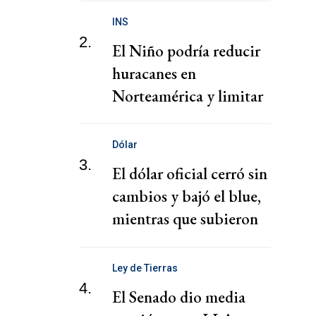
de migrantes
INS
2.
El Niño podría reducir
huracanes en
Norteamérica y limitar
pérdidas, dice el CEO de
Zurich
Dólar
3.
El dólar oficial cerró sin
cambios y bajó el blue,
mientras que subieron
los financieros
Ley de Tierras
4.
El Senado dio media