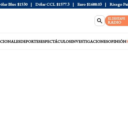
 Blue
$1530
Dólar CCL
$1577.3
Euro
$1688.03
Riesgo País
40
EL DESTAPE
RADIO
CIONALES
DEPORTES
ESPECTÁCULOS
INVESTIGACIONES
OPINIÓN