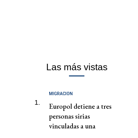
Las más vistas
MIGRACION
1.
Europol detiene a tres
personas sirias
vinculadas a una
presunta red de tráfico