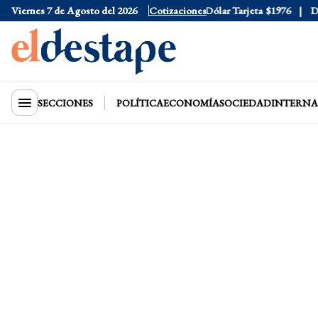
Viernes 7 de Agosto del 2026
Dólar Oficial
$1520
Cotizaciones
Dólar Tarjeta
$1976
Dólar
SECCIONES
POLÍTICA
ECONOMÍA
SOCIEDAD
INTERNA