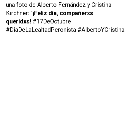
una foto de Alberto Fernández y Cristina
Kirchner:
"¡Feliz día, compañerxs
queridxs!
#17DeOctubre
#DiaDeLaLealtadPeronista #AlbertoYCristina.