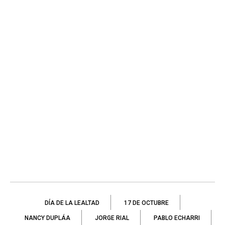
DÍA DE LA LEALTAD
17 DE OCTUBRE
NANCY DUPLÁA
JORGE RIAL
PABLO ECHARRI