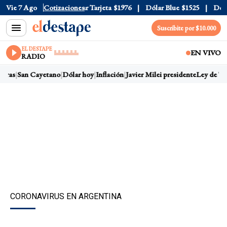
r Oficial
Vie 7 Ago
$1520
Cotizaciones
Dólar Tarjeta
$1976
Dólar Blue
$1525
Dólar
Suscribite por $10.000
EL DESTAPE
EN VIVO
RADIO
rras
San Cayetano
Dólar hoy
Inflación
Javier Milei presidente
Ley de Tie
CORONAVIRUS EN ARGENTINA