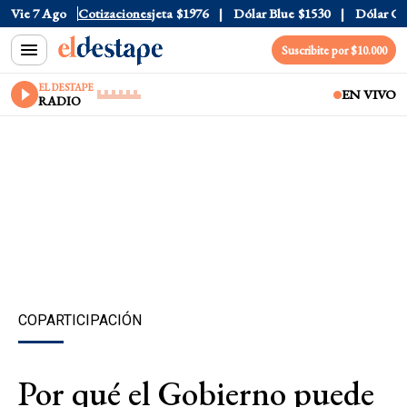
ial
Vie 7 Ago
$1520
Dólar Tarjeta
Cotizaciones
$1976
Dólar Blue
$1530
Dólar CCL
$
Suscribite por $10.000
EL DESTAPE
EN VIVO
RADIO
COPARTICIPACIÓN
Por qué el Gobierno puede