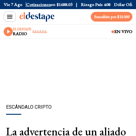
lar CCL
Vie 7 Ago
$1574.6
Cotizaciones
Euro
$1688.03
Riesgo País
408
Dólar Oficial
$
Suscribite por $10.000
EL DESTAPE
EN VIVO
RADIO
ESCÁNDALO CRIPTO
La advertencia de un aliado