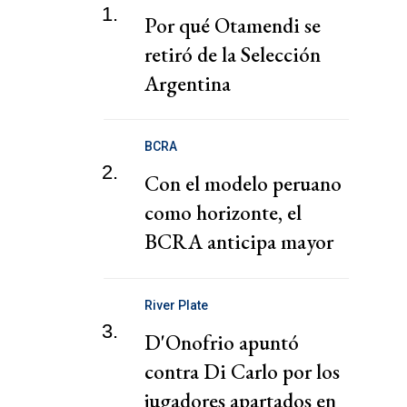
1.
Por qué Otamendi se
retiró de la Selección
Argentina
BCRA
2.
Con el modelo peruano
como horizonte, el
BCRA anticipa mayor
apreciación del dólar
River Plate
3.
D'Onofrio apuntó
contra Di Carlo por los
jugadores apartados en