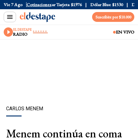
ar Oficial
Vie 7 Ago
$1520
Cotizaciones
Dólar Tarjeta
$1976
Dólar Blue
$1530
Dólar
Suscribite por $10.000
EL DESTAPE
EN VIVO
RADIO
CARLOS MENEM
Menem continúa en coma