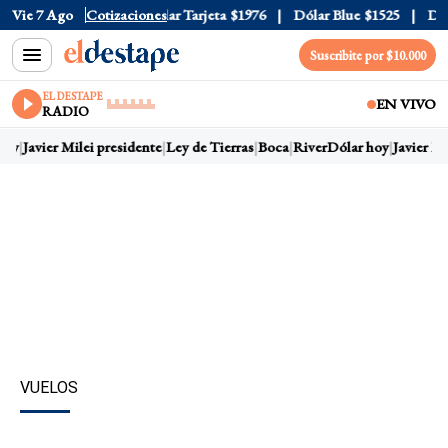
r Oficial
Vie 7 Ago
$1520
Cotizaciones
Dólar Tarjeta
$1976
Dólar Blue
$1525
Dólar
Suscribite por $10.000
EL DESTAPE
EN VIVO
RADIO
oy
Javier Milei presidente
Ley de Tierras
Boca
River
Dólar hoy
Javier Mil
VUELOS