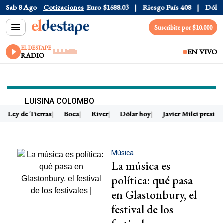
Sab 8 Ago
Dólar CCL
Cotizaciones
$1580.7
Euro
$1688.03
Riesgo País
408
Dólar 
Suscribite por $10.000
EL DESTAPE
EN VIVO
RADIO
LUISINA COLOMBO
Ley de Tierras
Boca
River
Dólar hoy
Javier Milei preside
Música
La música es
política: qué pasa
en Glastonbury, el
festival de los