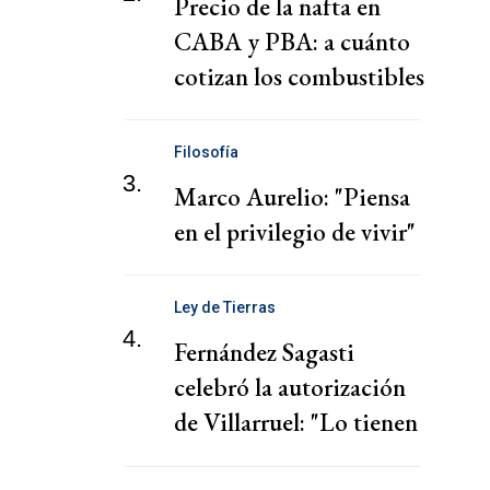
Precio de la nafta en
CABA y PBA: a cuánto
cotizan los combustibles
hoy martes 4 de agosto
Filosofía
3.
Marco Aurelio: "Piensa
en el privilegio de vivir"
Ley de Tierras
4.
Fernández Sagasti
celebró la autorización
de Villarruel: "Lo tienen
que votar"