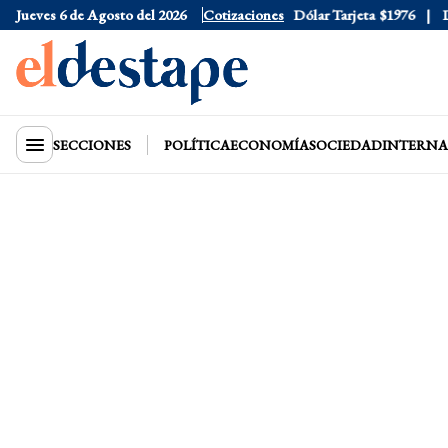
Jueves 6 de Agosto del 2026
Dólar Oficial
Cotizaciones
$1520
Dólar Tarjeta
$1976
Dóla
SECCIONES
POLÍTICA
ECONOMÍA
SOCIEDAD
INTERNA