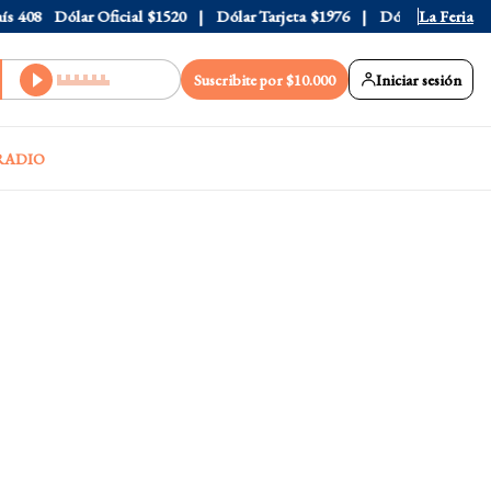
408
Dólar Oficial
$1520
Dólar Tarjeta
$1976
Dólar Blue
La Feria
$1530
Suscribite por $10.000
Iniciar sesión
RADIO