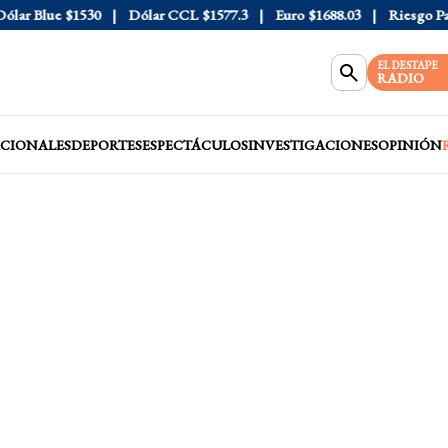
r Blue
$1530
Dólar CCL
$1577.3
Euro
$1688.03
Riesgo País
EL DESTAPE
RADIO
CIONALES
DEPORTES
ESPECTÁCULOS
INVESTIGACIONES
OPINIÓN