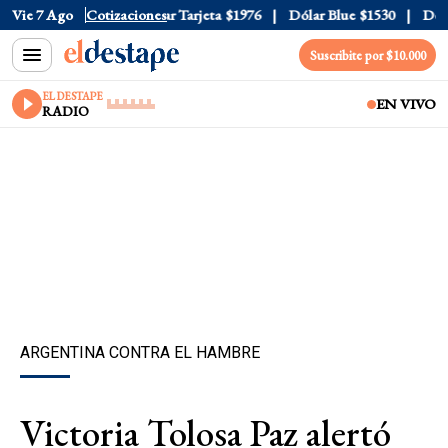
r Oficial
Vie 7 Ago
$1520
Cotizaciones
Dólar Tarjeta
$1976
Dólar Blue
$1530
Dólar
Suscribite por $10.000
EL DESTAPE
EN VIVO
RADIO
ARGENTINA CONTRA EL HAMBRE
Victoria Tolosa Paz alertó