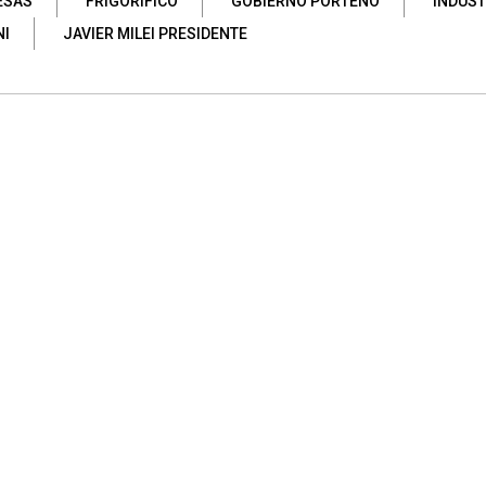
ESAS
FRIGORÍFICO
GOBIERNO PORTEÑO
INDUST
NI
JAVIER MILEI PRESIDENTE