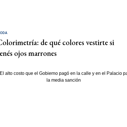
ODA
Colorimetría: de qué colores vestirte si
tenés ojos marrones