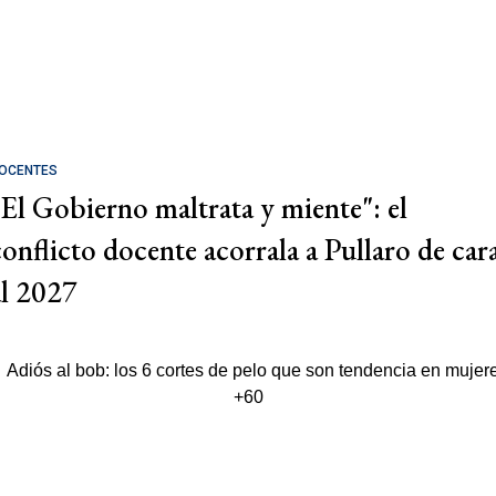
OCENTES
"El Gobierno maltrata y miente": el
conflicto docente acorrala a Pullaro de car
al 2027