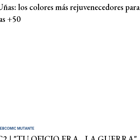
Uñas: los colores más rejuvenecedores para
las +50
EBCOMIC MUTANTE
C2 | "TU OFICIO ERA... LA GUERRA"