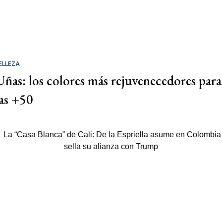
ELLEZA
Uñas: los colores más rejuvenecedores para
las +50