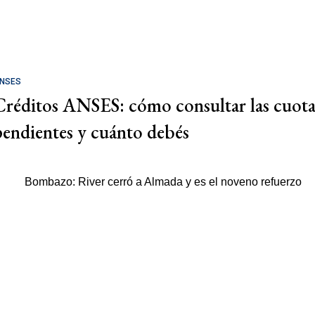
NSES
Créditos ANSES: cómo consultar las cuota
pendientes y cuánto debés