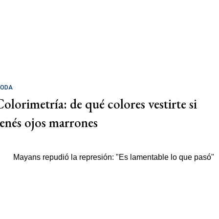
ODA
Colorimetría: de qué colores vestirte si
tenés ojos marrones