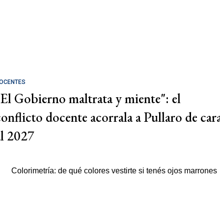
OCENTES
"El Gobierno maltrata y miente": el
conflicto docente acorrala a Pullaro de car
al 2027