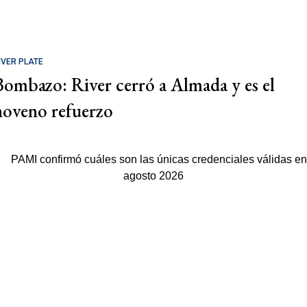
IVER PLATE
Bombazo: River cerró a Almada y es el
noveno refuerzo