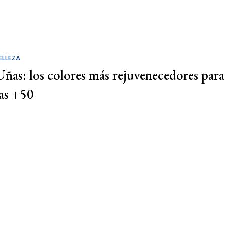
ELLEZA
Uñas: los colores más rejuvenecedores para
las +50