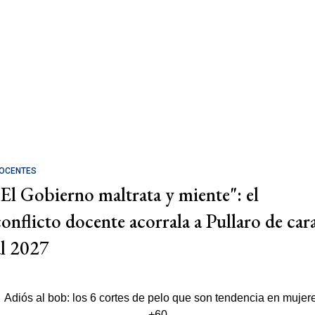
OCENTES
"El Gobierno maltrata y miente": el
conflicto docente acorrala a Pullaro de car
al 2027