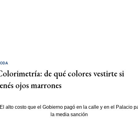
ODA
Colorimetría: de qué colores vestirte si
tenés ojos marrones