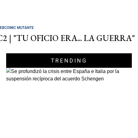
EBCOMIC MUTANTE
C2 | "TU OFICIO ERA... LA GUERRA"
TRENDING