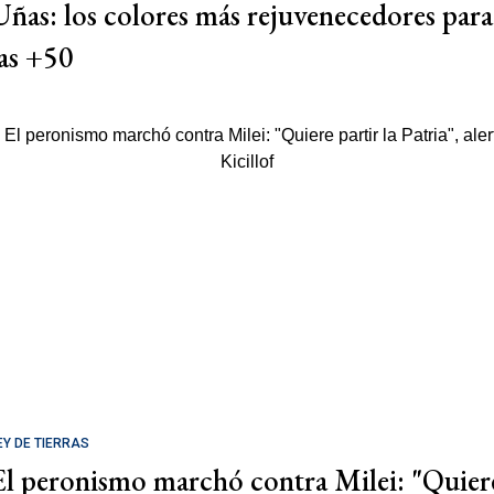
Uñas: los colores más rejuvenecedores para
las +50
EY DE TIERRAS
El peronismo marchó contra Milei: "Quier