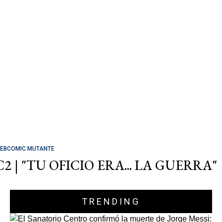
EBCOMIC MUTANTE
C2 | "TU OFICIO ERA... LA GUERRA"
TRENDING