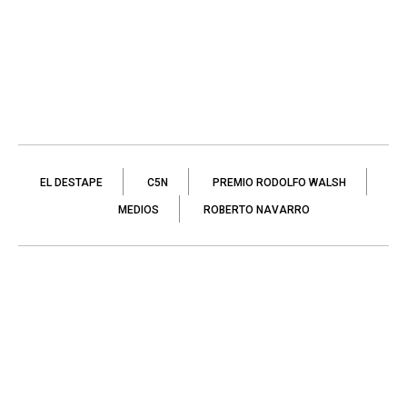
EL DESTAPE
C5N
PREMIO RODOLFO WALSH
MEDIOS
ROBERTO NAVARRO