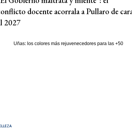
"El Gobierno maltrata y miente": el
conflicto docente acorrala a Pullaro de car
al 2027
ELLEZA